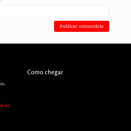
e
Como chegar
sa,
m.br