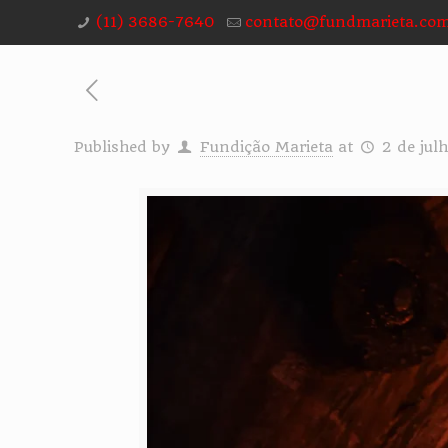
(11) 3686-7640
contato@fundmarieta.com
Published by
Fundição Marieta
at
2 de jul