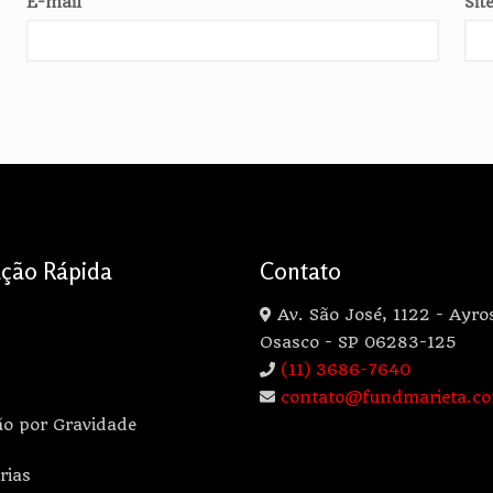
E-mail
*
Sit
ção Rápida
Contato
Av. São José, 1122 - Ayro
Osasco - SP 06283-125
(11) 3686-7640
contato@fundmarieta.co
ão por Gravidade
rias