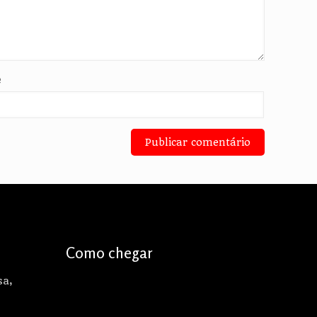
e
Como chegar
sa,