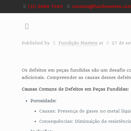
(11) 3686-7640
contato@fundmarieta.com
Published by
Fundição Marieta
at
27 de s
Os defeitos em peças fundidas são um desafio c
adicionais. Compreender as causas desses defeit
Causas Comuns de Defeitos em Peças Fundidas:
Porosidade:
Causas: Presença de gases no metal líqui
Consequências: Diminuição da resistência