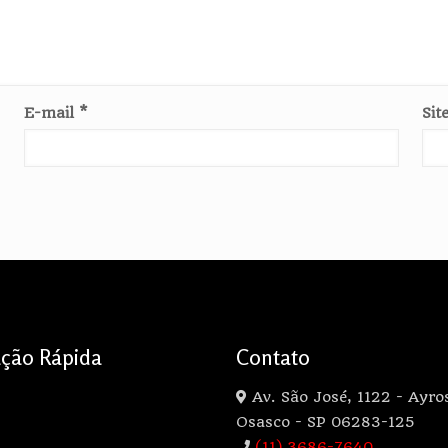
E-mail
*
Sit
ção Rápida
Contato
Av. São José, 1122 - Ayro
Osasco - SP 06283-125
(11) 3686-7640